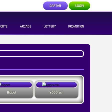
DAFTAR
LOGIN
PORTS
ARCADE
LOTTERY
PROMOTION
Bigpot
YGGDrasil