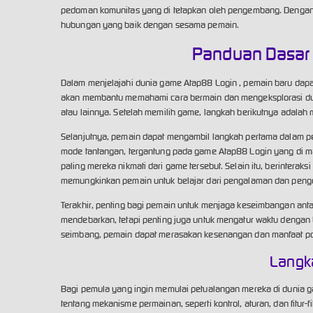
pedoman komunitas yang di tetapkan oleh pengembang. Dengan 
hubungan yang baik dengan sesama pemain.
Panduan Dasar 
Dalam menjelajahi dunia game Atap88 Login , pemain baru dapat 
akan membantu memahami cara bermain dan mengeksplorasi dunia 
atau lainnya. Setelah memilih game, langkah berikutnya adalah 
Selanjutnya, pemain dapat mengambil langkah pertama dalam p
mode tantangan, tergantung pada game Atap88 Login yang di m
paling mereka nikmati dari game tersebut. Selain itu, berinteraks
memungkinkan pemain untuk belajar dari pengalaman dan penge
Terakhir, penting bagi pemain untuk menjaga keseimbangan an
mendebarkan, tetapi penting juga untuk mengatur waktu dengan 
seimbang, pemain dapat merasakan kesenangan dan manfaat posi
Langk
Bagi pemula yang ingin memulai petualangan mereka di dunia 
tentang mekanisme permainan, seperti kontrol, aturan, dan fitur