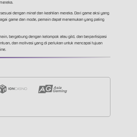
 mereka.
sesuai dengan minat dan keahlian mereka. Dari game aksi yang
rbagai game dan mode, pemain dapat menemukan yang paling
in, bergabung dengan kelompok atau gild, dan berpartisipasi
uan, dan motivasi yang di perlukan untuk mencapai tujuan
ine.