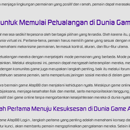
menjaga lingkungan permainan yang positif dan ramah, pemain dapat merasakan
untuk Memulai Petualangan di Dunia Ga
merasa sedikit terpesona oleh berbagai pilihan yang tersedia. Oleh karena itu
virtual ini. Pertama-tama, pemain harus memilih game yang sesuai dengan minat
memahami mekanisme permainan, termasuk kontrol, aturan, dan fitur-fitur utama.
etualangan mereka dengan menjelajahi mode permainan yang berbeda. Mode pe
ainkan. Melalui eksplorasi ini, pemain dapat mengasah keterampilan mereka
i dengan komunitas game juga merupakan langkah penting, baik itu melalui forum o
tahuan sesama pemain, serta memperluas jaringan sosial mereka di dalam gam
tara bermain game Atap88 dan menjalani kehidupan nyata. Meskipun game onl
bijaksana, menjaga kesehatan fisik dan mental, serta memprioritaskan tanggung
tif dari game online tanpa mengorbankan kesejahteraan mereka di dunia nyata
ah Pertama Menuju Kesuksesan di Dunia Game 
game Atap88 Login , langkah pertama yang penting adalah memahami konsep d
-fitur kunci, akan membantu pemain mengoptimalkan pengalaman mereka. Selain it