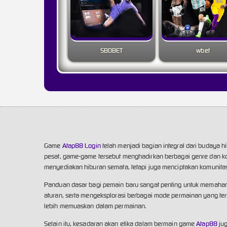
SBOBET
wbet
Game
Atap88 Login
telah menjadi bagian integral dari budaya 
pesat, game-game tersebut menghadirkan berbagai genre dan ko
menyediakan hiburan semata, tetapi juga menciptakan komunitas 
Panduan dasar bagi pemain baru sangat penting untuk memahami m
aturan, serta mengeksplorasi berbagai mode permainan yang te
lebih memuaskan dalam permainan.
Selain itu, kesadaran akan etika dalam bermain game
Atap88
ju